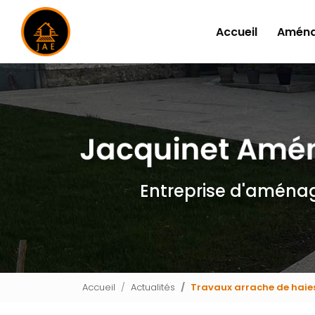
Navigation principale
Aller
au
Accueil
Aména
contenu
principal
Entreprise d'aména
Accueil
Actualités
Travaux arrache de haie