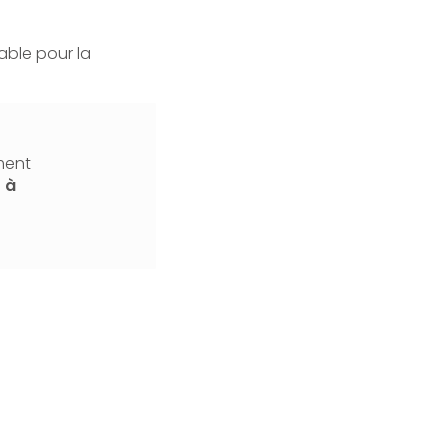
able pour la
ment
r
à