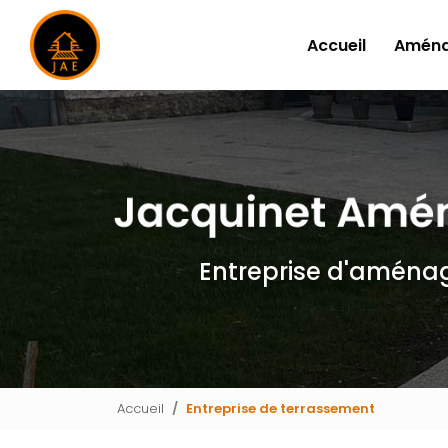
Navigation principale
Aller
au
Accueil
Aména
contenu
principal
Entreprise d'aména
Accueil
Entreprise de terrassement