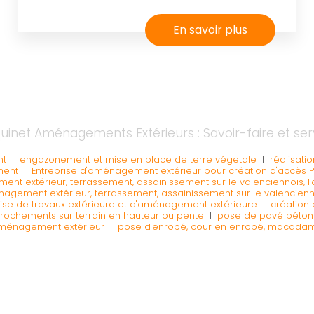
En savoir plus
uinet Aménagements Extérieurs : Savoir-faire et ser
nt
|
engazonement et mise en place de terre végetale
|
réalisati
ment
|
Entreprise d'aménagement extérieur pour création d'accès 
t extérieur, terrassement, assainissement sur le valenciennois, l'av
agement extérieur, terrassement, assainissement sur le valenciennois
ise de travaux extérieure et d'aménagement extérieure
|
création 
enrochements sur terrain en hauteur ou pente
|
pose de pavé béton e
aménagement extérieur
|
pose d'enrobé, cour en enrobé, macadam,