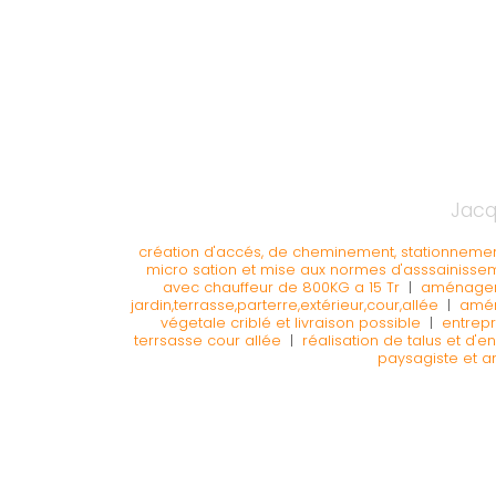
Jacq
création d'accés, de cheminement, stationneme
micro sation et mise aux normes d'asssainisse
avec chauffeur de 800KG a 15 Tr
|
aménagemen
jardin,terrasse,parterre,extérieur,cour,allée
|
amén
végetale criblé et livraison possible
|
entrepr
terrsasse cour allée
|
réalisation de talus et d'
paysagiste et 