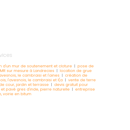
vices
on d'un mur de soutenement et cloture
|
pose de
PMR sur mesure à Landrecies
|
location de grue
esnois, le cambraisi et l'aines
|
création de
, l'avesnois, le cambraisi et l(a
|
vente de terre
de cour, jardin et terrasse
|
devis gratuit pour
t pavé gres d'inde, pierre naturelle
|
entreprise
 voirie en bitum