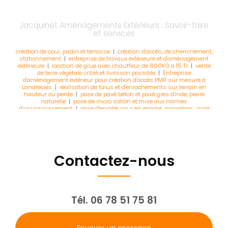
Jacquinet Aménagements Extérieurs : Savoir-faire
et services
création de cour, jardin et terrasse
|
création d'accés, de cheminement,
stationnement
|
entreprise de travaux extérieure et d'aménagement
extérieure
|
location de grue avec chauffeur de 800KG a 15 Tr
|
vente
de terre végetale criblé et livraison possible
|
Entreprise
d'aménagement extérieur pour création d'accès PMR sur mesure à
Landrecies
|
réalisation de talus et d'enrochements sur terrain en
hauteur ou pente
|
pose de pavé béton et pavé gres d'inde, pierre
naturelle
|
pose de micro sation et mise aux normes
d'asssainissement
|
pose d'enrobé, cour en enrobé, macadam, voirie
en bitum
|
devis gratuit pour terrsasse cour allée
|
création de
jardin,terrasse,parterre,extérieur,cour,allée
|
aménagement extérieur,
terrassement, assainissement sur le valenciennois, l'avesnois, le
cambraisi et l'aines
|
engazonement et mise en place de terre végetale
|
entreprise paysagiste et aménagement extérieur
|
aménagement
extérieur, terrassement, assainissement sur le valenciennois,
Contactez-nous
l'avesnois, le cambraisi et l(a
|
réalisation d'un mur de soutenement
et cloture
Tél.
06 78 51 75 81