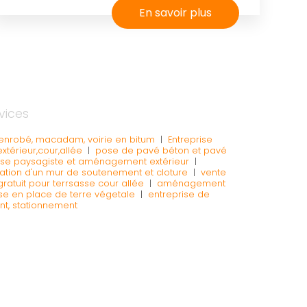
En savoir plus
vices
 enrobé, macadam, voirie en bitum
|
Entreprise
extérieur,cour,allée
|
pose de pavé béton et pavé
ise paysagiste et aménagement extérieur
|
sation d'un mur de soutenement et cloture
|
vente
gratuit pour terrsasse cour allée
|
aménagement
e en place de terre végetale
|
entreprise de
t, stationnement