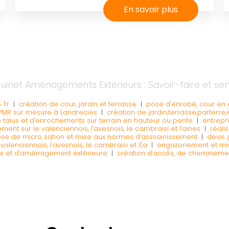
En savoir plus
uinet Aménagements Extérieurs : Savoir-faire et ser
 Tr
|
création de cour, jardin et terrasse
|
pose d'enrobé, cour en
PMR sur mesure à Landrecies
|
création de jardin,terrasse,parterre,
e talus et d'enrochements sur terrain en hauteur ou pente
|
entrepr
nt sur le valenciennois, l'avesnois, le cambraisi et l'aines
|
réali
se de micro sation et mise aux normes d'asssainissement
|
devis 
valenciennois, l'avesnois, le cambraisi et l(a
|
engazonement et mis
re et d'aménagement extérieure
|
création d'accés, de cheminemen