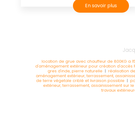
En savoir plus
Jacq
location de grue avec chauffeur de 800KG a 15
d'aménagement extérieur pour création d'accès 
gres d'inde, pierre naturelle
|
réalisation d
aménagement extérieur, terrassement, assainisseme
de terre végetale criblé et livraison possible
|
po
extérieur, terrassement, assainissement sur le 
travaux extérieu