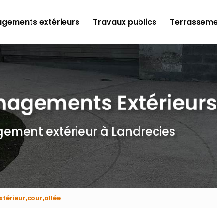
gements extérieurs
Travaux publics
Terrasseme
gement extérieur
à Landrecies
xtérieur,cour,allée