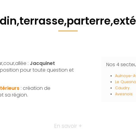
din,terrasse,parterre,exté
r,cour,allée :
Jacquinet
Nos 4 secte
sposition pour toute question et
Aulnoye-A
Le Quesn
érieurs
: création de
Caudry
et sa région.
Avesnois
En savoir +