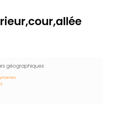
rieur,cour,allée
urs géographiques
ymeries
oy