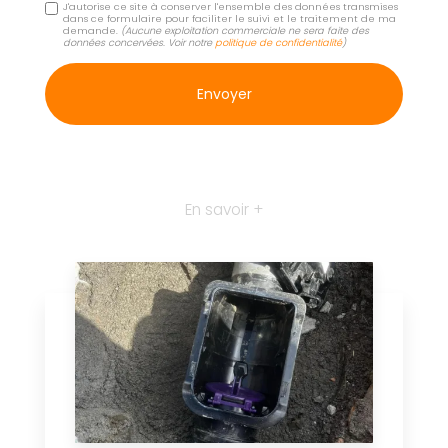
J'autorise ce site à conserver l'ensemble des données transmises
dans ce formulaire pour faciliter le suivi et le traitement de ma
demande.
(Aucune exploitation commerciale ne sera faite des
données concervées. Voir notre
politique de confidentialité
)
En savoir +