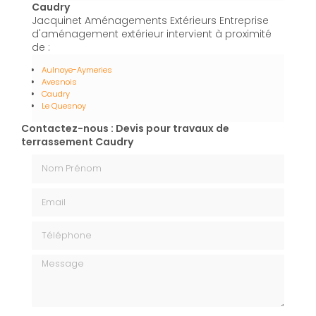
Caudry
Jacquinet Aménagements Extérieurs Entreprise
d'aménagement extérieur intervient à proximité
de :
Aulnoye-Aymeries
Avesnois
Caudry
Le Quesnoy
Contactez-nous : Devis pour travaux de
terrassement Caudry
Nom Prénom
Email
Téléphone
Message