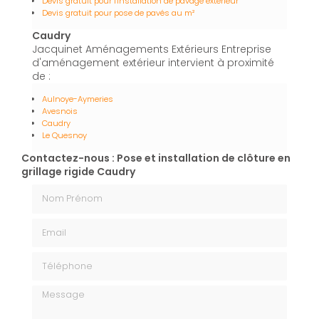
Devis gratuit pour l'installation de pavage extérieur
Devis gratuit pour pose de pavés au m²
Caudry
Jacquinet Aménagements Extérieurs Entreprise
d'aménagement extérieur intervient à proximité
de :
Aulnoye-Aymeries
Avesnois
Caudry
Le Quesnoy
Contactez-nous : Pose et installation de clôture en
grillage rigide Caudry
Nom Prénom
Email
Téléphone
Message