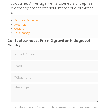
Jacquinet Aménagements Extérieurs Entreprise
d'aménagement extérieur intervient à proximité
de :
Aulnoye-Aymeries
Avesnois
Caudry
Le Quesnoy
Contactez-nous : Prix m2 gravillon Nidagravel
Caudry
Nom Prénom
Email
Téléphone
Message
J'autorise ce site à conserver l'ensemble des données transmises