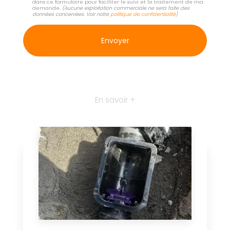
dans ce formulaire pour faciliter le suivi et le traitement de ma
demande.
(Aucune exploitation commerciale ne sera faite des
données concervées. Voir notre
politique de confidentialité
)
En savoir +