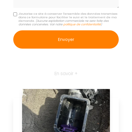
J'autorise ce site à conserver l'ensemble des données transmises
dans ce formulaire pour faciliter le suivi et le traitement de ma
demande.
(Aucune exploitation commerciale ne sera faite des
données concervées. Voir notre
politique de confidentialité
)
En savoir +