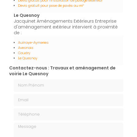
Devis gratuit pour l'installation de pavage extérieur
Devis gratuit pour pose de pavés au m²
Le Quesnoy
Jacquinet Aménagements Extérieurs Entreprise
d'aménagement extérieur intervient à proximité
de :
Aulnoye-Aymeries
Avesnois
Caudry
Le Quesnoy
Contactez-nous : Travaux et aménagement de
voirie Le Quesnoy
Nom Prénom
Email
Téléphone
Message