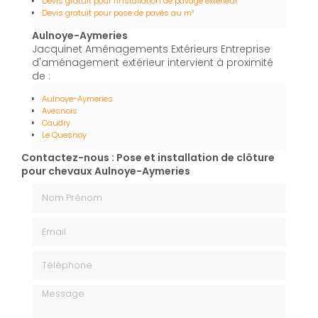
Devis gratuit pour l'installation de pavage extérieur
Devis gratuit pour pose de pavés au m²
Aulnoye-Aymeries
Jacquinet Aménagements Extérieurs Entreprise
d'aménagement extérieur intervient à proximité
de :
Aulnoye-Aymeries
Avesnois
Caudry
Le Quesnoy
Contactez-nous : Pose et installation de clôture
pour chevaux Aulnoye-Aymeries
Nom Prénom
Email
Téléphone
Message