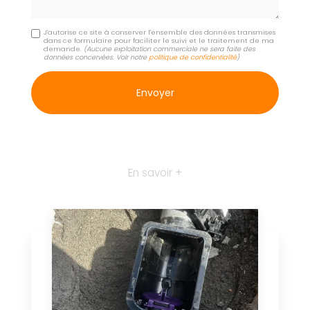
J'autorise ce site à conserver l'ensemble des données transmises
dans ce formulaire pour faciliter le suivi et le traitement de ma
demande.
(Aucune exploitation commerciale ne sera faite des
données concervées. Voir notre
politique de confidentialité
)
En savoir +