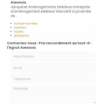
Avesnois
Jacquinet Aménagements Extérieurs Entreprise
d'aménagement extérieur intervient à proximité
de :
Aulnoye-Aymeries
Avesnois
Caudry
Le Quesnoy
Contactez-nous : Prix raccordement au tout-à-
l'égout Avesnois
Nom Prénom
Email
Téléphone
Message